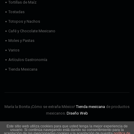
Tortillas de Maíz
Tostadas
Totopos y Nachos
Café y Chocolate Mexicano
Moles y Pastas
Varios
Artículos Gastronomía
Tienda Mexicana
María la Bonita ¡Cómo se extraña México!
Tienda mexicana
de productos
mexicanos.
Diseño Web
Este sitio web utiliza cookies para que usted tenga la mejor experiencia de
Envíos
Aviso Legal
Política de cookies
Política de privacidad
usuario. Si continúa navegando está dando su consentimiento para la
Condiciones de Uso
aceptación de las mencionadas cookies y la aceptación de nuestra
política de