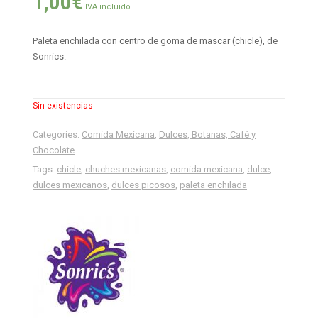
1,00
€
IVA incluido
Paleta enchilada con centro de goma de mascar (chicle), de
Sonrics.
Sin existencias
Categories:
Comida Mexicana
,
Dulces, Botanas, Café y
Chocolate
Tags:
chicle
,
chuches mexicanas
,
comida mexicana
,
dulce
,
dulces mexicanos
,
dulces picosos
,
paleta enchilada