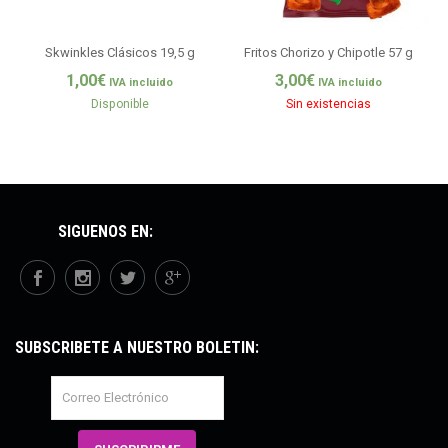
Skwinkles Clásicos 19,5 g
Fritos Chorizo y Chipotle 57 g
1,00
€
3,00
€
IVA incluido
IVA incluido
Disponible
Sin existencias
SÍGUENOS EN:
SUBSCRÍBETE A NUESTRO BOLETÍN: