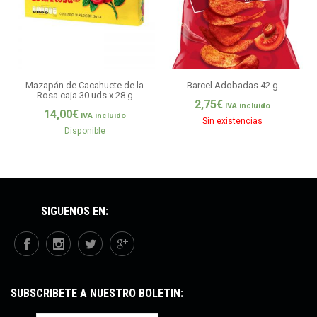
Mazapán de Cacahuete de la
Barcel Adobadas 42 g
Rosa caja 30 uds x 28 g
2,75
€
IVA incluido
14,00
€
IVA incluido
Sin existencias
Disponible
SÍGUENOS EN:
SUBSCRÍBETE A NUESTRO BOLETÍN: