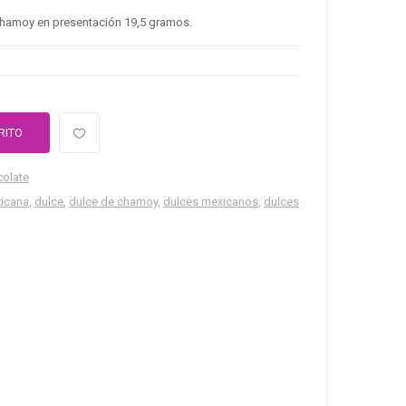
 chamoy en presentación 19,5 gramos.
RITO
colate
icana
,
dulce
,
dulce de chamoy
,
dulces mexicanos
,
dulces