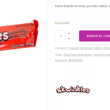
Dulce blando en tiras, picosito sabor
Disponible
AÑADIR AL CAR
Category:
Dulces, Botanas, Café y Cho
Tags:
chuches mexicanas
,
comida mex
picosos
,
skwinkles