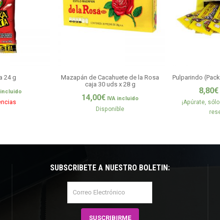
a 24 g
Mazapán de Cacahuete de la Rosa
Pulparindo (Pack
caja 30 uds x 28 g
8,80
€
 incluido
14,00
€
IVA incluido
encias
¡Apúrate, sól
Disponible
res
SUBSCRÍBETE A NUESTRO BOLETÍN: