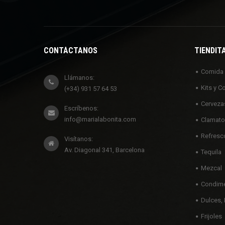
CONTÁCTANOS
TIENDIT
Comida
Llámanos:
Kits y C
(+34) 931 57 64 53
Cerveza
Escríbenos:
info@marialabonita.com
Clamato
Refresc
Visítanos:
Av. Diagonal 341, Barcelona
Tequila
Mezcal
Condime
Dulces, 
Frijoles