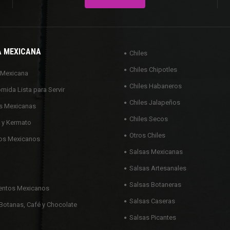
A MEXICANA
Chiles
Chiles Chipotles
 Mexicana
Chiles Habaneros
omida Lista para Servir
Chiles Jalapeños
s Mexicanas
Chiles Secos
 y Kermato
Otros Chiles
os Mexicanos
Salsas Mexicanas
Salsas Artesanales
Salsas Botaneras
ntos Mexicanos
Salsas Caseras
Botanas, Café y Chocolate
Salsas Picantes