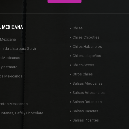
A MEXICANA
Chiles
Chiles Chipotles
 Mexicana
Chiles Habaneros
omida Lista para Servir
Chiles Jalapeños
s Mexicanas
Chiles Secos
 y Kermato
Otros Chiles
os Mexicanos
Salsas Mexicanas
Salsas Artesanales
Salsas Botaneras
ntos Mexicanos
Salsas Caseras
Botanas, Café y Chocolate
Salsas Picantes