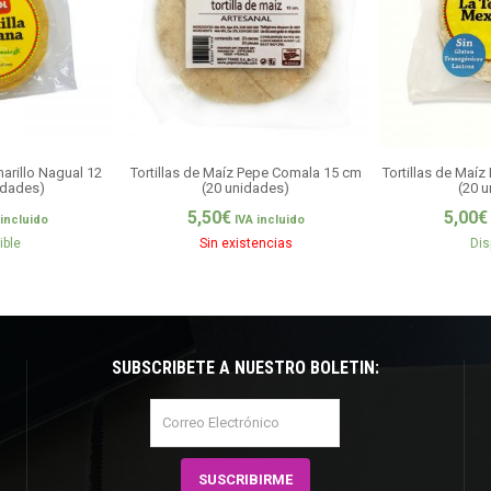
marillo Nagual 12
Tortillas de Maíz Pepe Comala 15 cm
Tortillas de Maí
idades)
(20 unidades)
(20 
5,50
€
5,00
€
 incluido
IVA incluido
ible
Sin existencias
Dis
SUBSCRÍBETE A NUESTRO BOLETÍN: