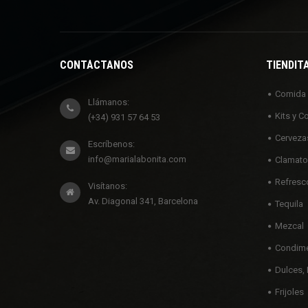
CONTÁCTANOS
TIENDIT
Comida
Llámanos:
Kits y C
(+34) 931 57 64 53
Cerveza
Escríbenos:
info@marialabonita.com
Clamato
Refresc
Visítanos:
Av. Diagonal 341, Barcelona
Tequila
Mezcal
Condime
Dulces, 
Frijoles