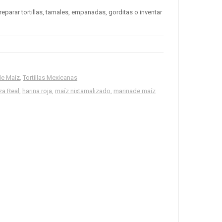
eparar tortillas, tamales, empanadas, gorditas o inventar
de Maíz
,
Tortillas Mexicanas
za Real
,
harina roja
,
maíz nixtamalizado
,
marinade maíz