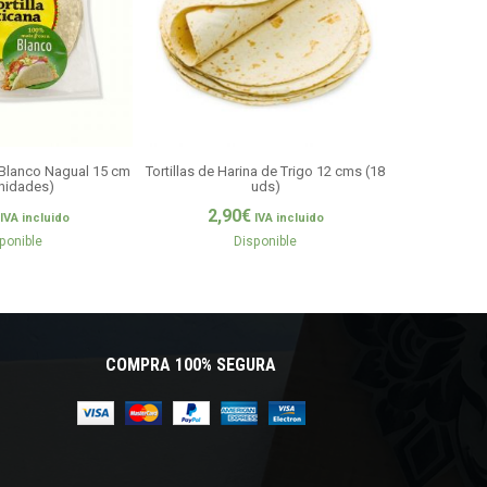
z Blanco Nagual 15 cm
Tortillas de Harina de Trigo 12 cms (18
Maza Real – H
unidades)
uds)
5,5
2,90
€
IVA incluido
IVA incluido
Si
ponible
Disponible
COMPRA 100% SEGURA