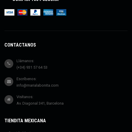
CONTÁCTANOS
Llámanos:
(+34) 931 57 64 53
Escríbenos:
info@marialabonita.com
Visítanos:
Av. Diagonal 341, Barcelona
TIENDITA MEXICANA