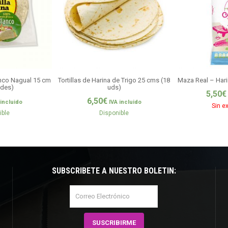
anco Nagual 15 cm
Tortillas de Harina de Trigo 25 cms (18
Maza Real – Hari
ades)
uds)
5,50
€
6,50
€
 incluido
IVA incluido
Sin e
ible
Disponible
SUBSCRÍBETE A NUESTRO BOLETÍN: