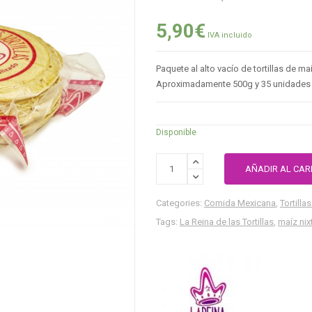
4.00
de
5,90
€
5
IVA incluido
Paquete al alto vacío de tortillas de ma
Aproximadamente 500g y 35 unidades 
Disponible
AÑADIR AL CAR
Categories:
Comida Mexicana
,
Tortilla
Tags:
La Reina de las Tortillas
,
maíz ni