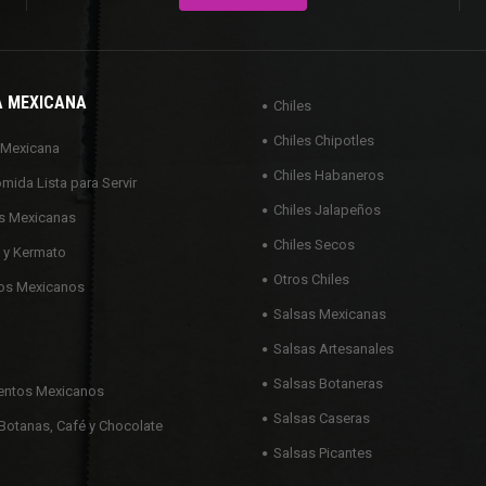
A MEXICANA
Chiles
Chiles Chipotles
 Mexicana
Chiles Habaneros
omida Lista para Servir
Chiles Jalapeños
s Mexicanas
Chiles Secos
 y Kermato
Otros Chiles
os Mexicanos
Salsas Mexicanas
Salsas Artesanales
Salsas Botaneras
ntos Mexicanos
Salsas Caseras
Botanas, Café y Chocolate
Salsas Picantes