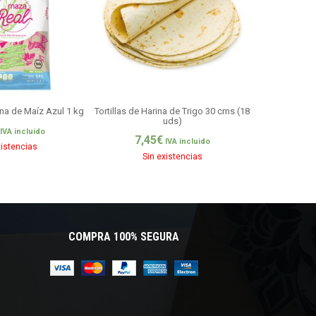
na de Maíz Azul 1 kg
Tortillas de Harina de Trigo 30 cms (18
Maza Real – 
uds)
IVA incluido
7,45
€
4,8
IVA incluido
xistencias
Sin existencias
Si
COMPRA 100% SEGURA