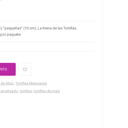
íz “pequeñas” (10 cm), La Reina de las Tortillas.
por paquete.
RITO
s de Maíz
,
Tortillas Mexicanas
xtamalizado
,
tortillas
,
tortillas de maíz