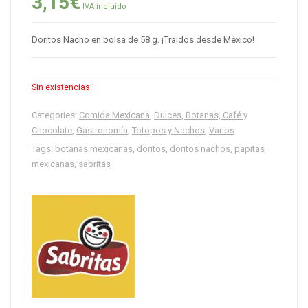
3,15
€
IVA incluido
Doritos Nacho en bolsa de 58 g. ¡Traídos desde México!
Sin existencias
Categories:
Comida Mexicana
,
Dulces, Botanas, Café y
Chocolate
,
Gastronomía
,
Totopos y Nachos
,
Varios
Tags:
botanas mexicanas
,
doritos
,
doritos nachos
,
papitas
mexicanas
,
sabritas