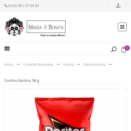
(+34) 931 57 64 53
0
Inicio
Comida Mexicana
Varios
Gastronomía
Doritos Nachos 58 g