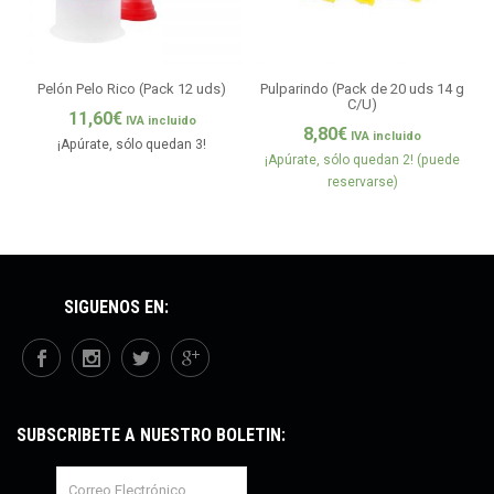
Pelón Pelo Rico (Pack 12 uds)
Pulparindo (Pack de 20 uds 14 g
C/U)
11,60
€
IVA incluido
8,80
€
IVA incluido
¡Apúrate, sólo quedan 3!
¡Apúrate, sólo quedan 2! (puede
reservarse)
SÍGUENOS EN:
SUBSCRÍBETE A NUESTRO BOLETÍN: