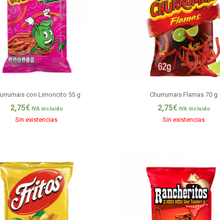
urrumais con Limoncito 55 g
Churrumais Flamas 70 g
2,75
€
2,75
€
IVA incluido
IVA incluido
Sin existencias
Sin existencias