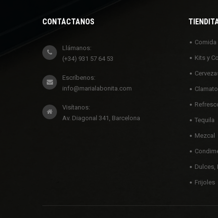
CONTÁCTANOS
TIENDIT
Comida
Llámanos:
Kits y C
(+34) 931 57 64 53
Cerveza
Escríbenos:
info@marialabonita.com
Clamato
Refresc
Visítanos:
Av. Diagonal 341, Barcelona
Tequila
Mezcal
Condime
Dulces, 
Frijoles