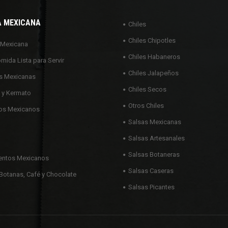
A MEXICANA
Chiles
Chiles Chipotles
 Mexicana
Chiles Habaneros
omida Lista para Servir
Chiles Jalapeños
s Mexicanas
Chiles Secos
 y Kermato
Otros Chiles
os Mexicanos
Salsas Mexicanas
Salsas Artesanales
Salsas Botaneras
ntos Mexicanos
Salsas Caseras
Botanas, Café y Chocolate
Salsas Picantes