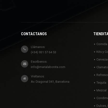
CONTÁCTANOS
TIENDIT
Comida
Llámanos:
Kits y C
(+34) 931 57 64 53
Cerveza
Escríbenos:
info@marialabonita.com
Clamato
Refresc
Visítanos:
Av. Diagonal 341, Barcelona
Tequila
Mezcal
Condime
Dulces, 