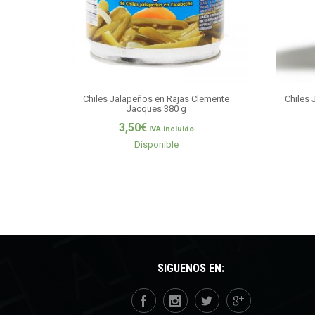
Chiles Jalapeños en Rajas Clemente
Chiles 
Jacques 380 g
3,50
€
IVA incluido
Disponible
SÍGUENOS EN: