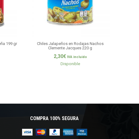
eña 199 gr
Chiles Jalapeños en Rodajas Nachos
Clemente Jacques 220 g
2,30
€
IVA incluido
Disponible
COMPRA 100% SEGURA