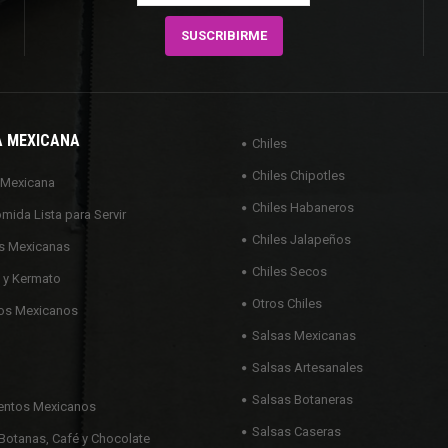
A MEXICANA
Chiles
Chiles Chipotles
 Mexicana
Chiles Habaneros
omida Lista para Servir
Chiles Jalapeños
s Mexicanas
Chiles Secos
 y Kermato
Otros Chiles
os Mexicanos
Salsas Mexicanas
Salsas Artesanales
Salsas Botaneras
ntos Mexicanos
Salsas Caseras
Botanas, Café y Chocolate