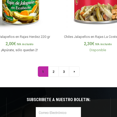
Jalapeños en Rajas Herdez 220 gr
Chiles Jalapeños en Rajas La Cost
2,00
€
2,30
€
IVA incluido
IVA incluido
¡Apúrate, sólo quedan 2!
Disponible
1
2
3
SUBSCRÍBETE A NUESTRO BOLETÍN: