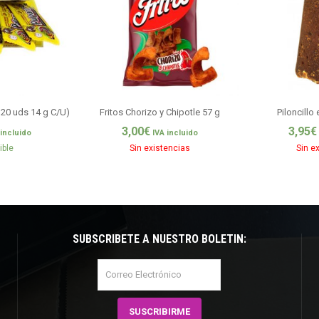
 20 uds 14 g C/U)
Fritos Chorizo y Chipotle 57 g
Piloncillo
3,00
€
3,95
€
 incluido
IVA incluido
ible
Sin existencias
Sin e
SUBSCRÍBETE A NUESTRO BOLETÍN: