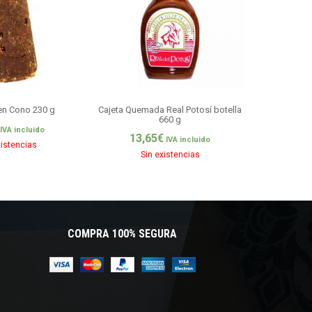
 en Cono 230 g
Cajeta Quemada Real Potosí botella
Guayabas E
660 g
C
IVA incluido
13,65
€
6,0
IVA incluido
xistencias
Sin existencias
Si
COMPRA 100% SEGURA