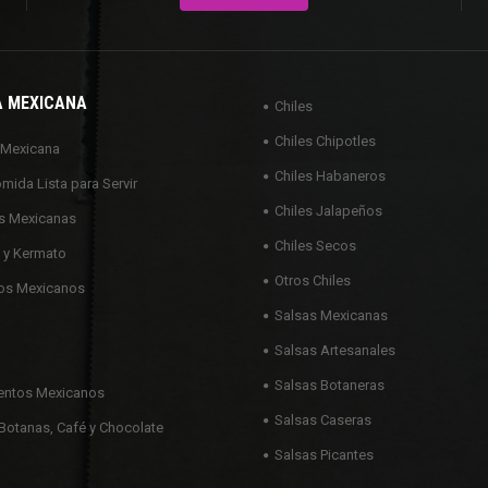
A MEXICANA
Chiles
Chiles Chipotles
 Mexicana
Chiles Habaneros
omida Lista para Servir
Chiles Jalapeños
s Mexicanas
Chiles Secos
 y Kermato
Otros Chiles
os Mexicanos
Salsas Mexicanas
Salsas Artesanales
Salsas Botaneras
ntos Mexicanos
Salsas Caseras
Botanas, Café y Chocolate
Salsas Picantes