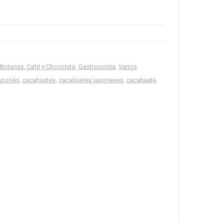
 Botanas, Café y Chocolate
,
Gastronomía
,
Varios
japonés
,
cacahuates
,
cacahuates japoneses
,
cacahuete
,