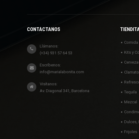
CONTÁCTANOS
TIENDIT
Comida
Llámanos:
Kits y C
(+34) 931 57 64 53
Cerveza
Escríbenos:
info@marialabonita.com
Clamato
Refresc
Visítanos:
Av. Diagonal 341, Barcelona
Tequila
Mezcal
Condime
Dulces, 
Frijoles