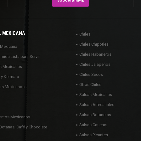
A MEXICANA
Chiles
Chiles Chipotles
 Mexicana
Chiles Habaneros
omida Lista para Servir
Chiles Jalapeños
s Mexicanas
Chiles Secos
 y Kermato
Otros Chiles
os Mexicanos
Salsas Mexicanas
Salsas Artesanales
Salsas Botaneras
ntos Mexicanos
Salsas Caseras
Botanas, Café y Chocolate
Salsas Picantes