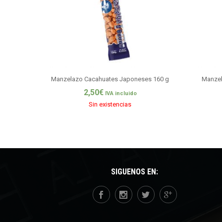
Manzelazo Cacahuates Japoneses 160 g
Manzel
2,50
€
IVA incluido
Sin existencias
SÍGUENOS EN: