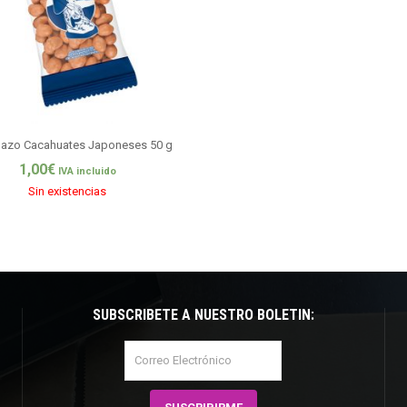
azo Cacahuates Japoneses 50 g
1,00
€
IVA incluido
Sin existencias
SUBSCRÍBETE A NUESTRO BOLETÍN: