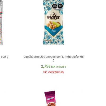
 500 g
Cacahuates Japoneses con Limón Mafer 65
g
2,75
€
IVA incluido
Sin existencias