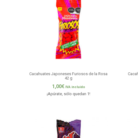
Cacahuates Japoneses Furiosos de la Rosa
Cacah
42 g
1,00
€
IVA incluido
¡Apúrate, sólo quedan 1!