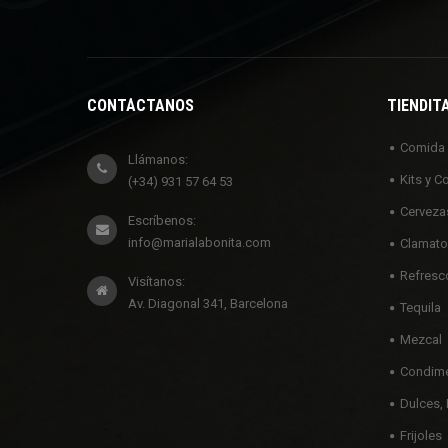
CONTÁCTANOS
TIENDIT
Comida
Llámanos:
Kits y C
(+34) 931 57 64 53
Cerveza
Escríbenos:
info@marialabonita.com
Clamato
Refresc
Visítanos:
Av. Diagonal 341, Barcelona
Tequila
Mezcal
Condime
Dulces, 
Frijoles