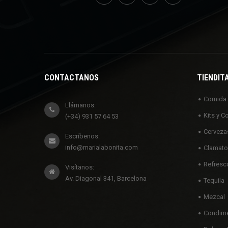
CONTÁCTANOS
TIENDIT
Comida
Llámanos:
Kits y C
(+34) 931 57 64 53
Cerveza
Escríbenos:
info@marialabonita.com
Clamato
Refresc
Visítanos:
Av. Diagonal 341, Barcelona
Tequila
Mezcal
Condime