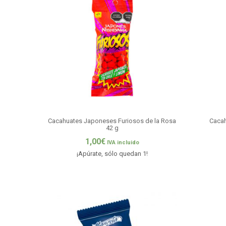
Cacahuates Japoneses Furiosos de la Rosa
Cacah
42 g
1,00
€
IVA incluido
¡Apúrate, sólo quedan 1!