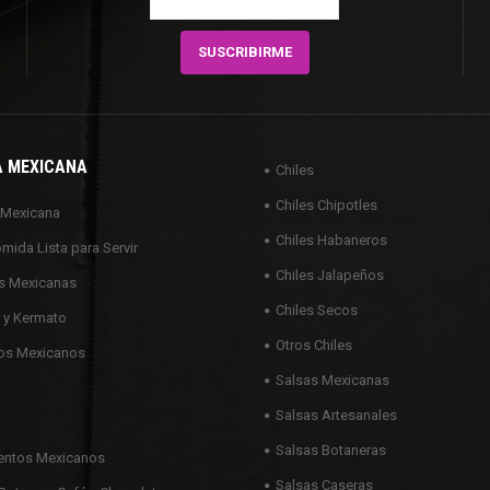
A MEXICANA
Chiles
Chiles Chipotles
 Mexicana
Chiles Habaneros
omida Lista para Servir
Chiles Jalapeños
s Mexicanas
Chiles Secos
 y Kermato
Otros Chiles
os Mexicanos
Salsas Mexicanas
Salsas Artesanales
Salsas Botaneras
ntos Mexicanos
Salsas Caseras