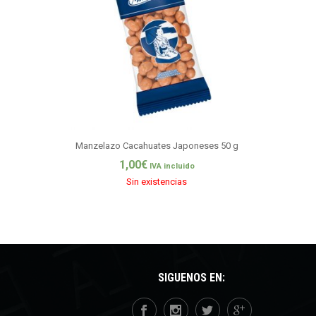
Manzelazo Cacahuates Japoneses 50 g
1,00
€
IVA incluido
Sin existencias
SÍGUENOS EN: