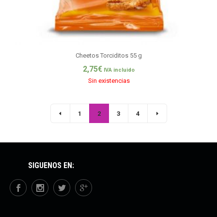
Cheetos Torciditos 55 g
2,75
€
IVA incluido
Sin existencias
1
2
3
4
SÍGUENOS EN: