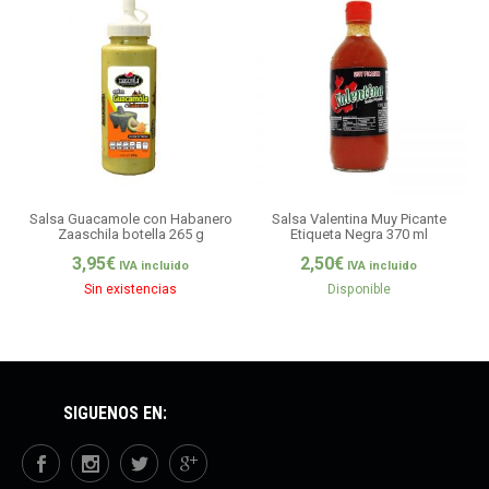
Salsa Guacamole con Habanero
Salsa Valentina Muy Picante
Zaaschila botella 265 g
Etiqueta Negra 370 ml
3,95
€
2,50
€
IVA incluido
IVA incluido
Sin existencias
Disponible
SÍGUENOS EN: