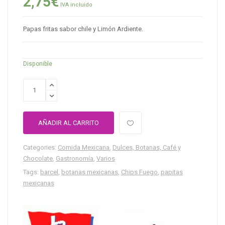
2,75
€
IVA incluido
Papas fritas sabor chile y Limón Ardiente.
Disponible
AÑADIR AL CARRITO
Categories:
Comida Mexicana
,
Dulces, Botanas, Café y
Chocolate
,
Gastronomía
,
Varios
Tags:
barcel
,
botanas mexicanas
,
Chips Fuego
,
papitas
mexicanas