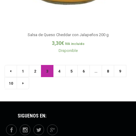
Salsa de Queso Cheddar con Jalapeños 200 g
3,30
€
IVA incluido
Disponible
1
2
3
4
5
6
…
8
9
10
SÍGUENOS EN: