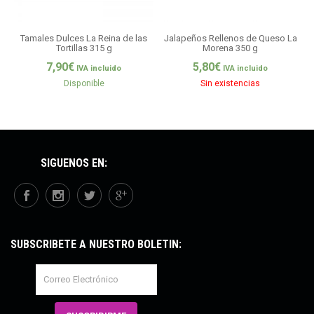
Tamales Dulces La Reina de las
Jalapeños Rellenos de Queso La
Tortillas 315 g
Morena 350 g
7,90
€
5,80
€
IVA incluido
IVA incluido
Disponible
Sin existencias
SÍGUENOS EN:
SUBSCRÍBETE A NUESTRO BOLETÍN: