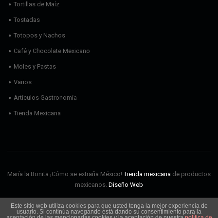
Tortillas de Maíz
Tostadas
Totopos y Nachos
Café y Chocolate Mexicano
Moles y Pastas
Varios
Artículos Gastronomía
Tienda Mexicana
María la Bonita ¡Cómo se extraña México!
Tienda mexicana
de productos
mexicanos.
Diseño Web
Este sitio web utiliza cookies para que usted tenga la mejor experiencia de
Envíos
Aviso Legal
Política de cookies
Política de privacidad
usuario. Si continúa navegando está dando su consentimiento para la
Condiciones de Uso
aceptación de las mencionadas cookies y la aceptación de nuestra
política de