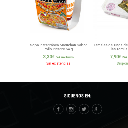
Sopa Instantánea Maruchan Sabor
Tamales de Tinga de 
Pollo Picante 64 g
las Tortill
3,30
€
7,90
€
IVA incluido
IVA
Sin existencias
Dispon
SÍGUENOS EN: