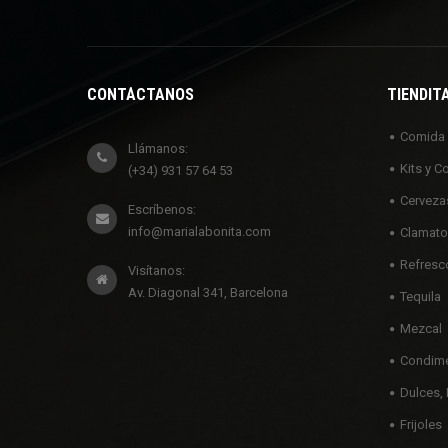
CONTÁCTANOS
TIENDIT
Comida
Llámanos:
Kits y C
(+34) 931 57 64 53
Cerveza
Escríbenos:
info@marialabonita.com
Clamato
Refresc
Visítanos:
Av. Diagonal 341, Barcelona
Tequila
Mezcal
Condime
Dulces, 
Frijoles