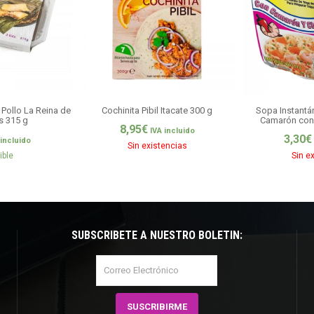
Pollo La Reina de
Cochinita Pibil Itacate 300 g
Sopa Instant
as 315 g
Camarón con 
8,95
€
IVA incluido
3,30
€
 incluido
Sin existencias
ible
Sin e
SUBSCRÍBETE A NUESTRO BOLETÍN: