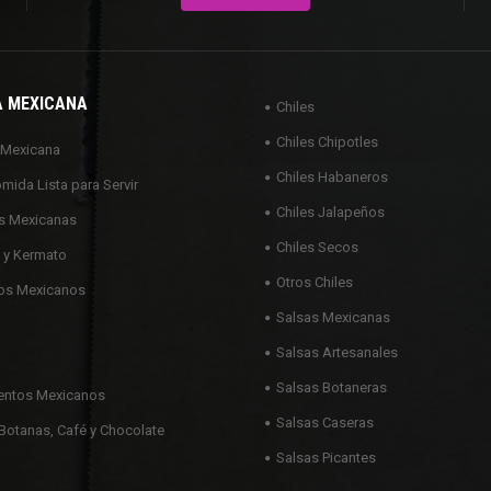
A MEXICANA
Chiles
Chiles Chipotles
 Mexicana
Chiles Habaneros
omida Lista para Servir
Chiles Jalapeños
s Mexicanas
Chiles Secos
 y Kermato
Otros Chiles
os Mexicanos
Salsas Mexicanas
Salsas Artesanales
Salsas Botaneras
ntos Mexicanos
Salsas Caseras
Botanas, Café y Chocolate
Salsas Picantes