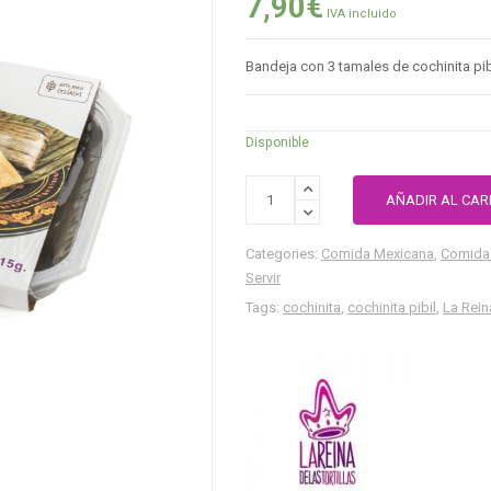
7,90
€
IVA incluido
Bandeja con 3 tamales de cochinita pibil
Disponible
AÑADIR AL CAR
Categories:
Comida Mexicana
,
Comida 
Servir
Tags:
cochinita
,
cochinita pibil
,
La Reina