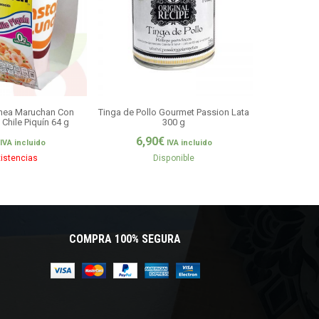
ánea Maruchan Con
Tinga de Pollo Gourmet Passion Lata
Chilorio Gou
Chile Piquín 64 g
300 g
6,9
6,90
€
IVA incluido
IVA incluido
xistencias
Disponible
COMPRA 100% SEGURA