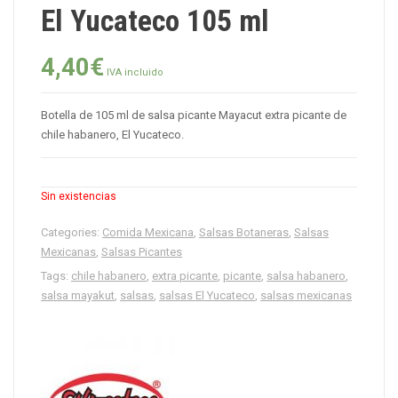
El Yucateco 105 ml
4,40
€
IVA incluido
Botella de 105 ml de salsa picante Mayacut extra picante de
chile habanero, El Yucateco.
Sin existencias
Categories:
Comida Mexicana
,
Salsas Botaneras
,
Salsas
Mexicanas
,
Salsas Picantes
Tags:
chile habanero
,
extra picante
,
picante
,
salsa habanero
,
salsa mayakut
,
salsas
,
salsas El Yucateco
,
salsas mexicanas