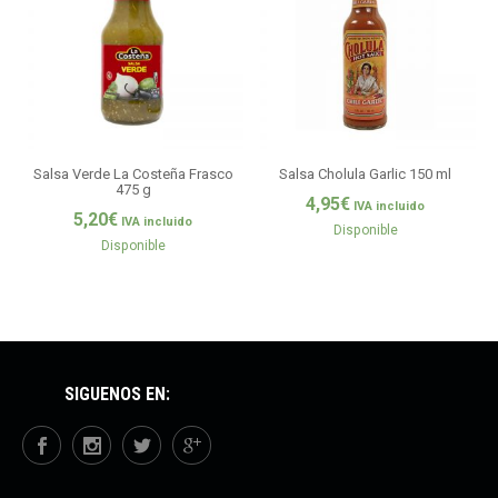
Salsa Verde La Costeña Frasco
Salsa Cholula Garlic 150 ml
S
475 g
4,95
€
IVA incluido
5,20
€
IVA incluido
Disponible
Disponible
SÍGUENOS EN: