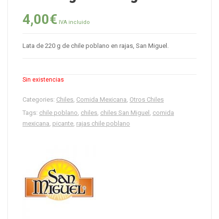
4,00
€
IVA incluido
Lata de 220 g de chile poblano en rajas, San Miguel.
Sin existencias
Categories:
Chiles
,
Comida Mexicana
,
Otros Chiles
Tags:
chile poblano
,
chiles
,
chiles San Miguel
,
comida
mexicana
,
picante
,
rajas chile poblano