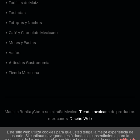
Tortillas de Maíz
Tostadas
Totopos y Nachos
Café y Chocolate Mexicano
Moles y Pastas
Varios
Artículos Gastronomía
Tienda Mexicana
María la Bonita ¡Cómo se extraña México!
Tienda mexicana
de productos
mexicanos.
Diseño Web
Este sitio web utiliza cookies para que usted tenga la mejor experiencia de
Envíos
Aviso Legal
Política de cookies
Política de privacidad
usuario. Si continúa navegando está dando su consentimiento para la
Condiciones de Uso
aceptación de las mencionadas cookies y la aceptación de nuestra
política de