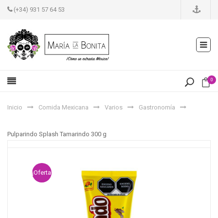
(+34) 931 57 64 53
0
Inicio
Comida Mexicana
Varios
Gastronomía
Pulparindo Splash Tamarindo 300 g
¡Oferta!