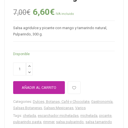
6,60
€
7,00
€
IVA incluido
Salsa agridulce y picante con mango y tamarindo natural,
Pulparindo, 300 g.
Disponible
AÑADIR AL CARRITO
Categories:
Dulces, Botanas, Café y Chocolate
,
Gastronomía
,
Salsas Botaneras
,
Salsas Mexicanas
,
Varios
Tags:
chelada
,
escarchador micheladas
,
michelada
,
picante
,
pulparindo pasta
,
rimmer
,
salsa pulparindo
,
salsa tamarindo