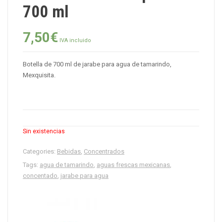
700 ml
7,50
€
IVA incluido
Botella de 700 ml de jarabe para agua de tamarindo,
Mexquisita.
Sin existencias
Categories:
Bebidas
,
Concentrados
Tags:
agua de tamarindo
,
aguas frescas mexicanas
,
concentado
,
jarabe para agua