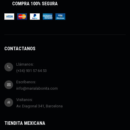
COMPRA 100% SEGURA
CONTÁCTANOS
Llámanos:
(+34) 931 57 64 53
Escríbenos:
info@marialabonita.com
Visítanos:
Av. Diagonal 341, Barcelona
TIENDITA MEXICANA