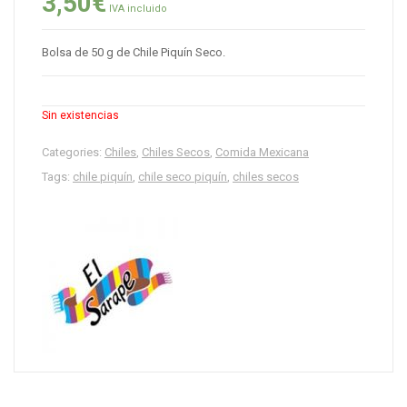
3,50
€
IVA incluido
Bolsa de 50 g de Chile Piquín Seco.
Sin existencias
Categories:
Chiles
,
Chiles Secos
,
Comida Mexicana
Tags:
chile piquín
,
chile seco piquín
,
chiles secos