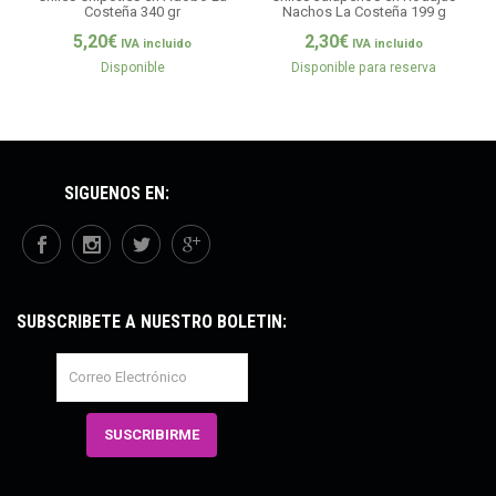
Costeña 340 gr
Nachos La Costeña 199 g
5,20
€
2,30
€
IVA incluido
IVA incluido
Disponible
Disponible para reserva
SÍGUENOS EN:
SUBSCRÍBETE A NUESTRO BOLETÍN: