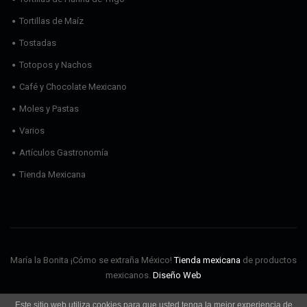
Tortillas de Maíz
Tostadas
Totopos y Nachos
Café y Chocolate Mexicano
Moles y Pastas
Varios
Artículos Gastronomía
Tienda Mexicana
María la Bonita ¡Cómo se extraña México!
Tienda mexicana
de productos
mexicanos.
Diseño Web
Este sitio web utiliza cookies para que usted tenga la mejor experiencia de
Envíos
Aviso Legal
Política de cookies
Política de privacidad