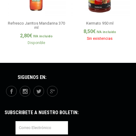
Refresco Jarritos Mandarina 370
Kermato 950 ml
ml
8,50
€
IVA incluido
2,80
€
IVA incluido
Sin existencias
Disponible
SÍGUENOS EN:
SUBSCRÍBETE A NUESTRO BOLETÍN: