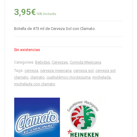
3,95
€
IVA incluido
Botella de 473 ml de Cerveza Sol con Clamato.
Sin existencias
Categories:
Bebidas
,
Cervezas
,
Comida Mexicana
Tags:
cerveza
,
cerveza mexicana
,
cerveza sol
,
cerveza sol
clamato
,
clamato
,
cuahutémoc moctezuma
,
michelada
,
michelada con clamato