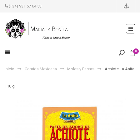
(+34) 931 57 64 53
0
Inicio
Comida Mexicana
Moles y Pastas
Achiote La Anita
110 g