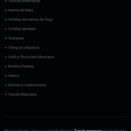
Tortillas Mexicanas
Harina de Maíz
Tortillas de Harina de Trigo
Tortillas de Maíz
Tostadas
Totopos y Nachos
Café y Chocolate Mexicano
Moles y Pastas
Varios
Artículos Gastronomía
Tienda Mexicana
María la Bonita ¡Cómo se extraña México!
Tienda mexicana
de productos