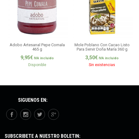
Adobo Artesanal Pepe Comala
Mole Poblano Con Cacao Listo
M
465 g
Para Servir Doña María 360 g
9,95
€
3,50
€
IVA incluido
IVA incluido
Disponible
Sin existencias
SÍGUENOS EN:
SUBSCRÍBETE A NUESTRO BOLETÍN: