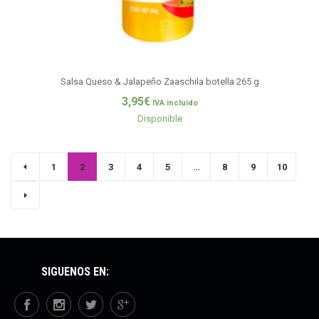
Salsa Queso & Jalapeño Zaaschila botella 265 g
3,95
€
IVA incluido
Disponible
1
2
3
4
5
…
8
9
10
SÍGUENOS EN: