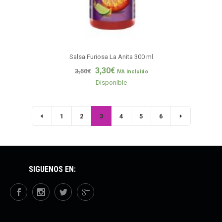
Salsa Furiosa La Anita 300 ml
3,30
€
3,50
€
IVA incluido
Disponible
1
2
3
4
5
6
SÍGUENOS EN: