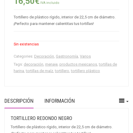
16,50
€
IVA incluido
Tortillero de plástico rígido, interior de 22,5 cm de diámetro.
¡Perfecto para mantener calientitas tus tortillas!
Sin existencias
Categories:
Decoración
,
Gastronomía
,
Varios
Tags:
decoración
,
menaje
,
productos mexicanos
,
tortillas de
harina
,
tortillas de maíz
,
tortillero
,
tortillero plástico
DESCRIPCIÓN
INFORMACIÓN
TORTILLERO REDONDO NEGRO
Tortillero de plástico rígido, interior de 22,5 cm de diámetro.