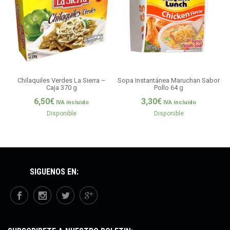
Chilaquiles Verdes La Sierra –
Sopa Instantánea Maruchan Sabor
Caja 370 g
Pollo 64 g
6,50
€
3,30
€
IVA incluido
IVA incluido
Disponible
Disponible
SÍGUENOS EN: