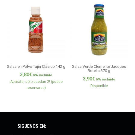
Salsa en Polvo Tajín Clásico 142 g
Salsa Verde Clemente Jacques
S
Botella 370 g
3,80
€
IVA incluido
3,90
€
IVA incluido
¡Apúrate, sólo quedan 2! (puede
Disponible
reservarse)
SÍGUENOS EN: