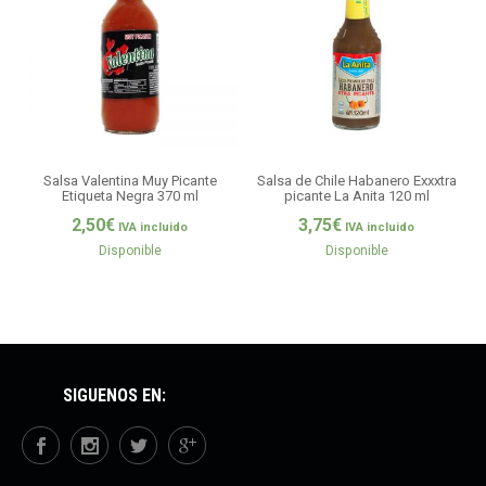
Salsa Valentina Muy Picante
Salsa de Chile Habanero Exxxtra
S
Etiqueta Negra 370 ml
picante La Anita 120 ml
2,50
€
3,75
€
IVA incluido
IVA incluido
Disponible
Disponible
SÍGUENOS EN: