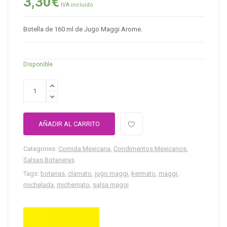
3,30
€
IVA incluido
Botella de 160 ml de Jugo Maggi Arome.
Disponible
AÑADIR AL CARRITO
Categories:
Comida Mexicana
,
Condimentos Mexicanos
,
Salsas Botaneras
Tags:
botanas
,
clamato
,
jugo maggi
,
kermato
,
maggi
,
michelada
,
michemato
,
salsa maggi