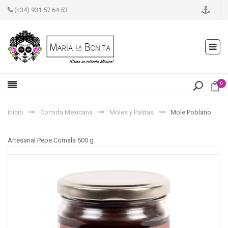
(+34) 931 57 64 53
0
Inicio
Comida Mexicana
Moles y Pastas
Mole Poblano
Artesanal Pepe Comala 500 g