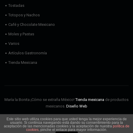
Tostadas
Totopos y Nachos
Café y Chocolate Mexicano
Moles y Pastas
Varios
Artículos Gastronomía
Tienda Mexicana
María la Bonita ¡Cómo se extraña México!
Tienda mexicana
de productos
mexicanos.
Diseño Web
Este sitio web utiliza cookies para que usted tenga la mejor experiencia de
Envíos
Aviso Legal
Política de cookies
Política de privacidad
usuario. Si continúa navegando está dando su consentimiento para la
Condiciones de Uso
aceptación de las mencionadas cookies y la aceptación de nuestra
política de
cookies
, pinche el enlace para mayor información.