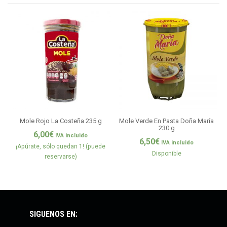
Mole Rojo La Costeña 235 g
Mole Verde En Pasta Doña María
230 g
6,00
€
IVA incluido
6,50
€
IVA incluido
¡Apúrate, sólo quedan 1! (puede
Disponible
reservarse)
SÍGUENOS EN: