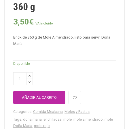
360 g
3,50
€
IVA incluido
Brick de 360 g de Mole Almendrado, listo para servir, Doña
María.
Disponible
AÑADIR AL CARRITO
Categories:
Comida Mexicana
,
Moles y Pastas
Tags:
doña maría
,
enchiladas
,
mole
,
mole almendrado
,
mole
Doña María
,
mole rojo