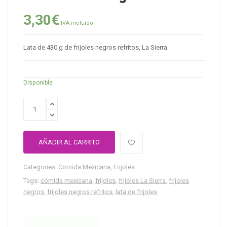
3,30
€
IVA incluido
Lata de 430 g de frijoles negros refritos, La Sierra.
Disponible
AÑADIR AL CARRITO
Categories:
Comida Mexicana
,
Frijoles
Tags:
comida mexicana
,
frijoles
,
frijoles La Sierra
,
frijoles
negros
,
frijoles negros refritos
,
lata de frijoles