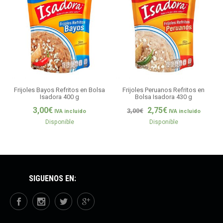
Frijoles Bayos Refritos en Bolsa
Frijoles Peruanos Refritos en
Isadora 400 g
Bolsa Isadora 430 g
3,00
€
2,75
€
3,00
€
IVA incluido
IVA incluido
Disponible
Disponible
SÍGUENOS EN: