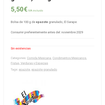
5,50
€
IVA incluido
Bolsa de 100 g de
epazote
granulado, El Sarape.
Consumir preferentemente antes del: noviembre 2029
Sin existencias
Categories:
Comida Mexicana
,
Condimentos Mexicanos
,
Frutas, Verduras y Especias
Tags:
epazote
,
epazote granulado