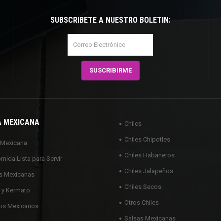
SUBSCRÍBETE A NUESTRO BOLETÍN:
A MEXICANA
Chiles
Chiles Chipotles
 Mexicana
Chiles Habaneros
omida Lista para Servir
Chiles Jalapeños
s Mexicanas
Chiles Secos
 y Kermato
Otros Chiles
os Mexicanos
Salsas Mexicanas