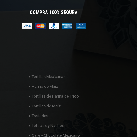
COMPRA 100% SEGURA
Tortillas Mexicanas
Harina de Maíz
Tortillas de Harina de Trigo
Tortillas de Maíz
Tostadas
Totopos y Nachos
Café y Chocolate Mexicano