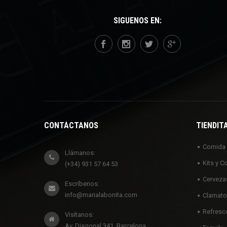
SÍGUENOS EN:
CONTÁCTANOS
TIENDIT
Comida
Llámanos:
Kits y C
(+34) 931 57 64 53
Cerveza
Escríbenos:
info@marialabonita.com
Clamato
Refresc
Visítanos:
Av. Diagonal 341, Barcelona