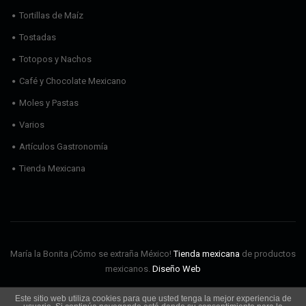
Tortillas de Maíz
Tostadas
Totopos y Nachos
Café y Chocolate Mexicano
Moles y Pastas
Varios
Artículos Gastronomía
Tienda Mexicana
María la Bonita ¡Cómo se extraña México!
Tienda mexicana
de productos
mexicanos.
Diseño Web
Este sitio web utiliza cookies para que usted tenga la mejor experiencia de
Envíos
Aviso Legal
Política de cookies
Política de privacidad