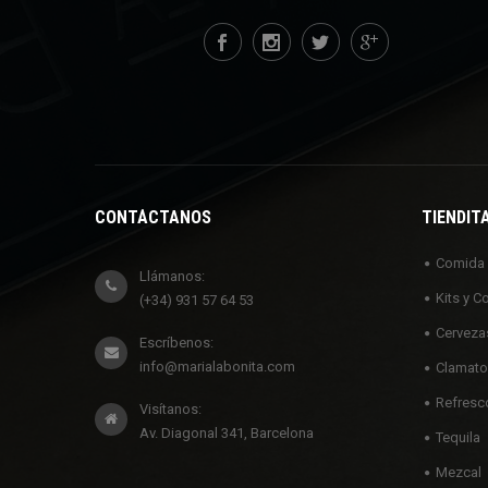
CONTÁCTANOS
TIENDIT
Comida
Llámanos:
Kits y C
(+34) 931 57 64 53
Cerveza
Escríbenos:
info@marialabonita.com
Clamato
Refresc
Visítanos:
Av. Diagonal 341, Barcelona
Tequila
Mezcal