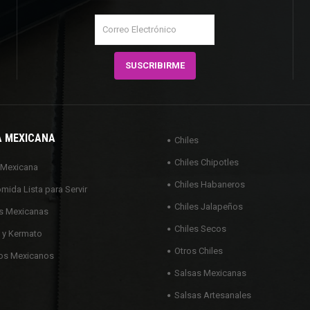
A MEXICANA
Chiles
Chiles Chipotles
 Mexicana
Chiles Habaneros
omida Lista para Servir
Chiles Jalapeños
s Mexicanas
Chiles Secos
 y Kermato
Otros Chiles
os Mexicanos
Salsas Mexicanas
Salsas Artesanales