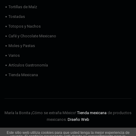
Tortillas de Maíz
Tostadas
Totopos y Nachos
Café y Chocolate Mexicano
Moles y Pastas
Varios
Artículos Gastronomía
Tienda Mexicana
María la Bonita ¡Cómo se extraña México!
Tienda mexicana
de productos
mexicanos.
Diseño Web
Este sitio web utiliza cookies para que usted tenga la mejor experiencia de
Envíos
Aviso Legal
Política de cookies
Política de privacidad